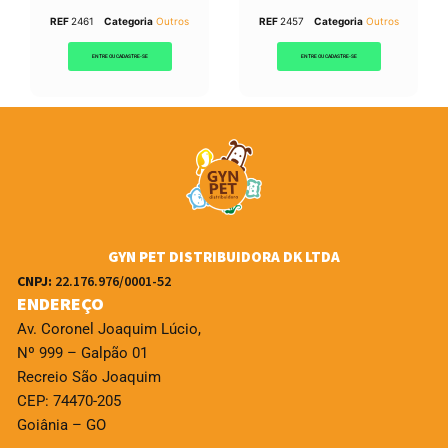
REF
2461
Categoria
Outros
REF
2457
Categoria
Outros
ENTRE OU CADASTRE-SE
ENTRE OU CADASTRE-SE
GYN PET DISTRIBUIDORA DK LTDA
CNPJ:
22.176.976/0001-52
ENDEREÇO
Av. Coronel Joaquim Lúcio,
Nº 999 – Galpão 01
Recreio São Joaquim
CEP: 74470-205
Goiânia – GO