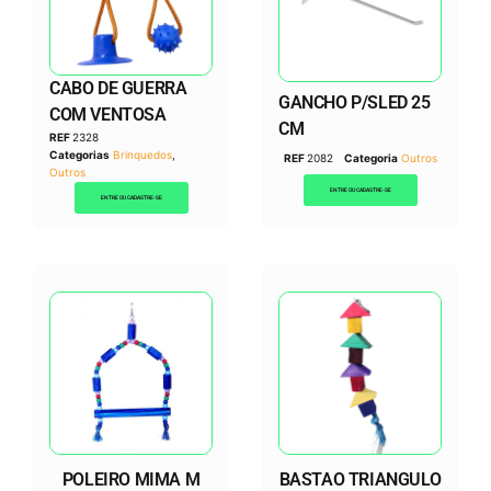
CABO DE GUERRA
GANCHO P/SLED 25
COM VENTOSA
CM
REF
2328
Categorias
Brinquedos
,
REF
2082
Categoria
Outros
Outros
ENTRE OU CADASTRE-SE
ENTRE OU CADASTRE-SE
POLEIRO MIMA M
BASTAO TRIANGULO