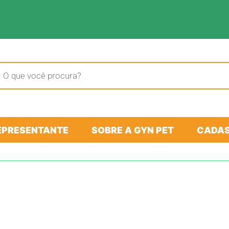
sar
tos
EPRESENTANTE
SOBRE A GYN PET
CADAS