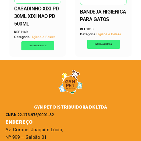
CASADINHO XIXI PD
BANDEJA HIGIENICA
30ML XIXI NAO PD
PARA GATOS
500ML
REF
1018
REF
1169
Categoria
Higiene e Beleza
Categoria
Higiene e Beleza
ENTRE OU CADASTRE-SE
ENTRE OU CADASTRE-SE
GYN PET DISTRIBUIDORA DK LTDA
CNPJ:
22.176.976/0001-52
ENDEREÇO
Av. Coronel Joaquim Lúcio,
Nº 999 – Galpão 01