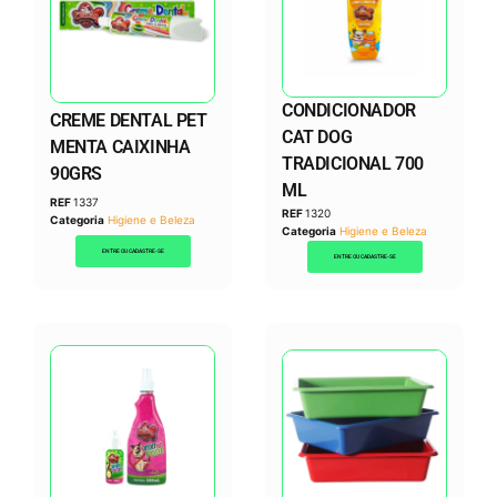
CONDICIONADOR
CREME DENTAL PET
CAT DOG
MENTA CAIXINHA
TRADICIONAL 700
90GRS
ML
REF
1337
REF
1320
Categoria
Higiene e Beleza
Categoria
Higiene e Beleza
ENTRE OU CADASTRE-SE
ENTRE OU CADASTRE-SE