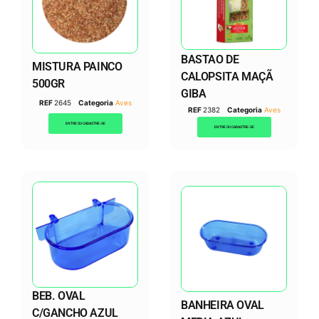
BASTAO DE
MISTURA PAINCO
CALOPSITA MAÇÃ
500GR
GIBA
REF
2645
Categoria
Aves
REF
2382
Categoria
Aves
ENTRE OU CADASTRE-SE
ENTRE OU CADASTRE-SE
BEB. OVAL
BANHEIRA OVAL
C/GANCHO AZUL