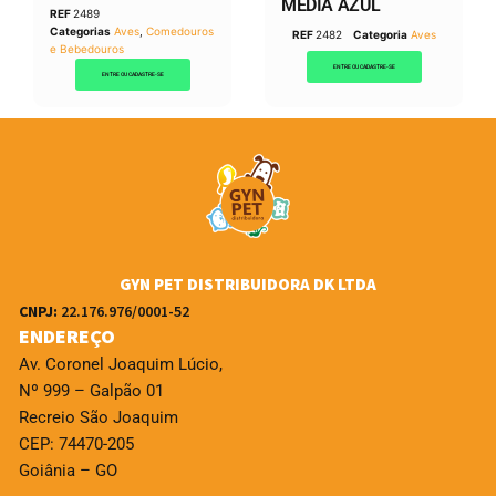
MEDIA AZUL
REF
2489
Categorias
Aves
,
Comedouros
REF
2482
Categoria
Aves
e Bebedouros
ENTRE OU CADASTRE-SE
ENTRE OU CADASTRE-SE
GYN PET DISTRIBUIDORA DK LTDA
CNPJ:
22.176.976/0001-52
ENDEREÇO
Av. Coronel Joaquim Lúcio,
Nº 999 – Galpão 01
Recreio São Joaquim
CEP: 74470-205
Goiânia – GO