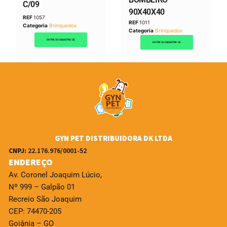
C/09
90X40X40
REF
1057
REF
1011
Categoria
Brinquedos
Categoria
Brinquedos
ENTRE OU CADASTRE-SE
ENTRE OU CADASTRE-SE
GYN PET DISTRIBUIDORA DK LTDA
CNPJ:
22.176.976/0001-52
ENDEREÇO
Av. Coronel Joaquim Lúcio,
Nº 999 – Galpão 01
Recreio São Joaquim
CEP: 74470-205
Goiânia – GO