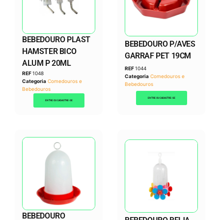
BEBEDOURO PLAST
BEBEDOURO P/AVES
HAMSTER BICO
GARRAF PET 19CM
ALUM P 20ML
REF
1044
REF
1048
Categoria
Comedouros e
Categoria
Comedouros e
Bebedouros
Bebedouros
ENTRE OU CADASTRE-SE
ENTRE OU CADASTRE-SE
BEBEDOURO