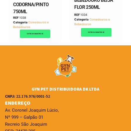
BEBEDOURO BEIJA
CODORNA/PINTO
FLOR 250ML
750ML
REF
1034
REF
1038
Categoria
Comedouros e
Categoria
Comedouros e
Bebedouros
Bebedouros
ENTRE OU CADASTRE-SE
ENTRE OU CADASTRE-SE
GYN PET DISTRIBUIDORA DK LTDA
CNPJ:
22.176.976/0001-52
ENDEREÇO
Av. Coronel Joaquim Lúcio,
Nº 999 – Galpão 01
Recreio São Joaquim