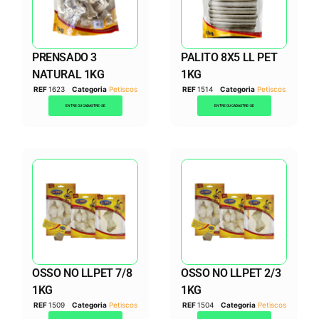
PRENSADO 3
PALITO 8X5 LL PET
NATURAL 1KG
1KG
REF
1623
Categoria
Petiscos
REF
1514
Categoria
Petiscos
ENTRE OU CADASTRE-SE
ENTRE OU CADASTRE-SE
OSSO NO LLPET 7/8
OSSO NO LLPET 2/3
1KG
1KG
REF
1509
Categoria
Petiscos
REF
1504
Categoria
Petiscos