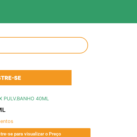
TRE-SE
X PULV.BANHO 40ML
ML
entos
tre-se para visualizar o Preço