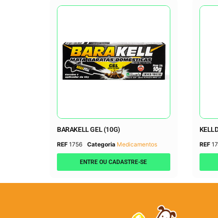
BARAKELL GEL (10G)
KELLD
REF
1756
Categoria
Medicamentos
REF
17
ENTRE OU CADASTRE-SE