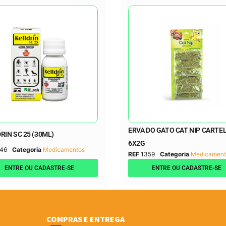
ERVA DO GATO CAT NIP CARTE
RIN SC 25 (30ML)
6X2G
46
Categoria
Medicamentos
REF
1359
Categoria
Medicament
ENTRE OU CADASTRE-SE
ENTRE OU CADASTRE-SE
COMPRAS E ENTREGA