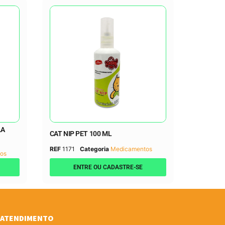
LA
CAT NIP PET 100 ML
REF
1171
Categoria
Medicamentos
os
ENTRE OU CADASTRE-SE
ATENDIMENTO