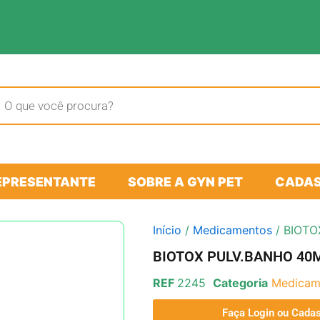
sar
tos
EPRESENTANTE
SOBRE A GYN PET
CADAS
Início
/
Medicamentos
/ BIOTO
BIOTOX PULV.BANHO 40
REF
2245
Categoria
Medicam
Faça Login ou Cadas