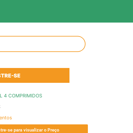
TRE-SE
IL 4 COMPRIMIDOS
S
entos
tre-se para visualizar o Preço