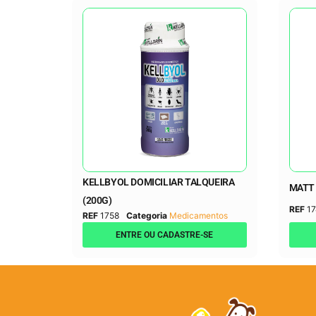
KELLBYOL DOMICILIAR TALQUEIRA
MATT 
(200G)
REF
17
REF
1758
Categoria
Medicamentos
ENTRE OU CADASTRE-SE