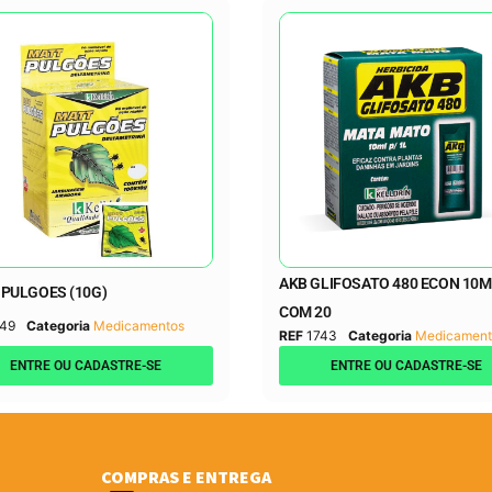
AKB GLIFOSATO 480 ECON 10M
PULGOES (10G)
COM 20
49
Categoria
Medicamentos
REF
1743
Categoria
Medicament
ENTRE OU CADASTRE-SE
ENTRE OU CADASTRE-SE
COMPRAS E ENTREGA