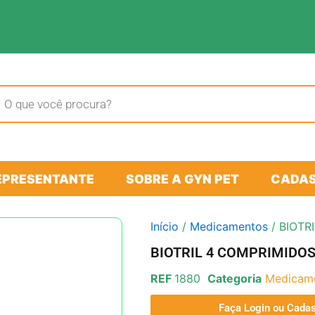
sar
tos
EPRESENTANTE
SOBRE A GYN PET
CADAS
Início
/
Medicamentos
/ BIOTR
BIOTRIL 4 COMPRIMIDO
REF
1880
Categoria
Medicam
Faça Login ou Cadas