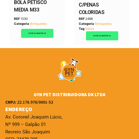
BOLA PETISCO
C/PENAS
MEDIA M33
COLORIDAS
REF
1030
REF
2488
Categoria
Brinquedos
Categoria
Brinquedos
Tag
Gatos
ENTRE OU CADASTRE-SE
ENTRE OU CADASTRE-SE
GYN PET DISTRIBUIDORA DK LTDA
CNPJ:
22.176.976/0001-52
ENDEREÇO
Av. Coronel Joaquim Lúcio,
Nº 999 – Galpão 01
Recreio São Joaquim