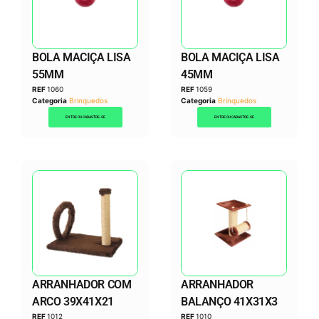
BOLA MACIÇA LISA
BOLA MACIÇA LISA
55MM
45MM
REF
1060
REF
1059
Categoria
Brinquedos
Categoria
Brinquedos
ENTRE OU CADASTRE-SE
ENTRE OU CADASTRE-SE
ARRANHADOR COM
ARRANHADOR
ARCO 39X41X21
BALANÇO 41X31X3
REF
1012
REF
1010