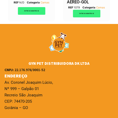
AEREO-GOL
REF
N/D
Categoria
Camas
REF
1079
Categoria
Camas
ENTRE OU CADASTRE-SE
ENTRE OU CADASTRE-SE
GYN PET DISTRIBUIDORA DK LTDA
CNPJ:
22.176.976/0001-52
ENDEREÇO
Av. Coronel Joaquim Lúcio,
Nº 999 – Galpão 01
Recreio São Joaquim
CEP: 74470-205
Goiânia – GO