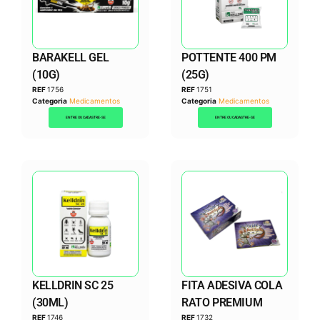
BARAKELL GEL
POTTENTE 400 PM
(10G)
(25G)
REF
1756
REF
1751
Categoria
Medicamentos
Categoria
Medicamentos
ENTRE OU CADASTRE-SE
ENTRE OU CADASTRE-SE
KELLDRIN SC 25
FITA ADESIVA COLA
(30ML)
RATO PREMIUM
REF
1746
REF
1732