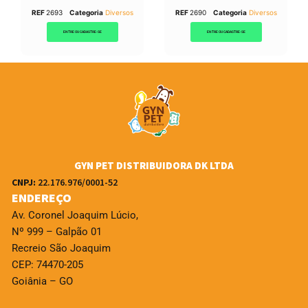
REF
2693
Categoria
Diversos
REF
2690
Categoria
Diversos
ENTRE OU CADASTRE-SE
ENTRE OU CADASTRE-SE
GYN PET DISTRIBUIDORA DK LTDA
CNPJ:
22.176.976/0001-52
ENDEREÇO
Av. Coronel Joaquim Lúcio,
Nº 999 – Galpão 01
Recreio São Joaquim
CEP: 74470-205
Goiânia – GO