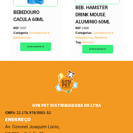
BEB. HAMSTER
BEBEDOURO
DRINK MOUSE
CACULA 60ML
ALUMINIO 60ML
REF
1037
REF
2468
Categoria
Comedouros e
Categorias
Comedouros e
Bebedouros
Bebedouros
,
Roedores
Tag
Hamster
ENTRE OU CADASTRE-SE
ENTRE OU CADASTRE-SE
GYN PET DISTRIBUIDORA DK LTDA
CNPJ:
22.176.976/0001-52
ENDEREÇO
Av. Coronel Joaquim Lúcio,