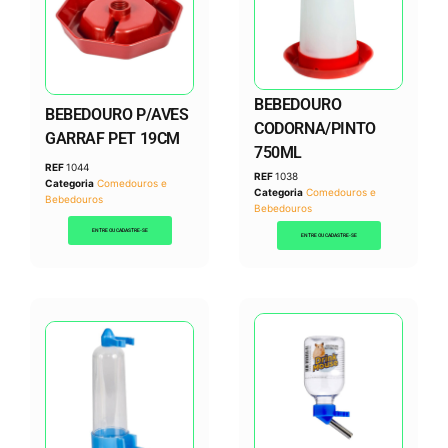
BEBEDOURO
BEBEDOURO P/AVES
CODORNA/PINTO
GARRAF PET 19CM
750ML
REF
1044
REF
1038
Categoria
Comedouros e
Categoria
Comedouros e
Bebedouros
Bebedouros
ENTRE OU CADASTRE-SE
ENTRE OU CADASTRE-SE