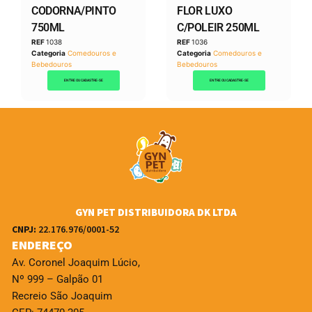
CODORNA/PINTO
FLOR LUXO
750ML
C/POLEIR 250ML
REF
1038
REF
1036
Categoria
Comedouros e
Categoria
Comedouros e
Bebedouros
Bebedouros
ENTRE OU CADASTRE-SE
ENTRE OU CADASTRE-SE
GYN PET DISTRIBUIDORA DK LTDA
CNPJ:
22.176.976/0001-52
ENDEREÇO
Av. Coronel Joaquim Lúcio,
Nº 999 – Galpão 01
Recreio São Joaquim