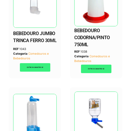
BEBEDOURO
BEBEDOURO JUMBO
CODORNA/PINTO
TRINCA FERRO 30ML
750ML
REF
1043
REF
1038
Categoria
Comedouros e
Categoria
Comedouros e
Bebedouros
Bebedouros
ENTRE OU CADASTRE-SE
ENTRE OU CADASTRE-SE