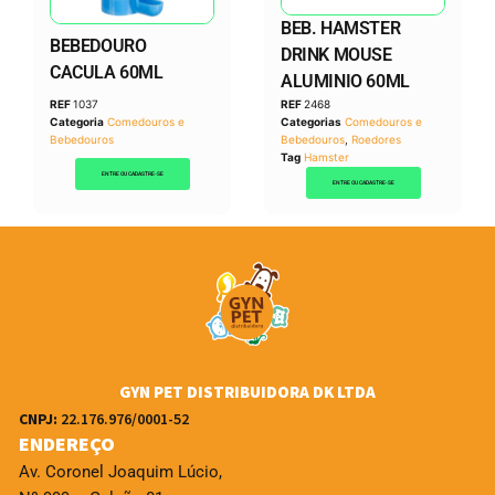
BEB. HAMSTER
BEBEDOURO
DRINK MOUSE
CACULA 60ML
ALUMINIO 60ML
REF
1037
REF
2468
Categoria
Comedouros e
Categorias
Comedouros e
Bebedouros
Bebedouros
,
Roedores
Tag
Hamster
ENTRE OU CADASTRE-SE
ENTRE OU CADASTRE-SE
GYN PET DISTRIBUIDORA DK LTDA
CNPJ:
22.176.976/0001-52
ENDEREÇO
Av. Coronel Joaquim Lúcio,