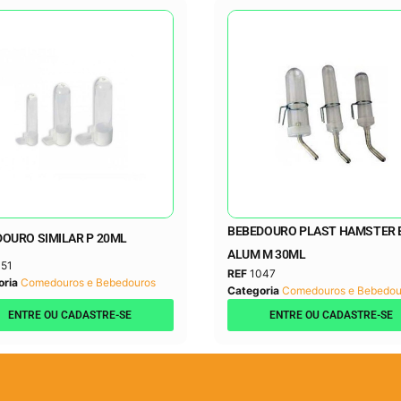
BEBEDOURO PLAST HAMSTER 
OURO SIMILAR P 20ML
ALUM M 30ML
51
REF
1047
oria
Comedouros e Bebedouros
Categoria
Comedouros e Bebedou
ENTRE OU CADASTRE-SE
ENTRE OU CADASTRE-SE