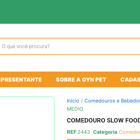
sar
tos
EPRESENTANTE
SOBRE A GYN PET
CADAS
Início
/
Comedouros e Bebedo
MEDIO
COMEDOURO SLOW FOOD
REF
2443
Categoria
Comedou