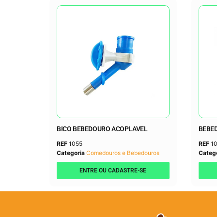
BICO BEBEDOURO ACOPLAVEL
BEBED
REF
1055
REF
10
Categoria
Comedouros e Bebedouros
Categ
ENTRE OU CADASTRE-SE