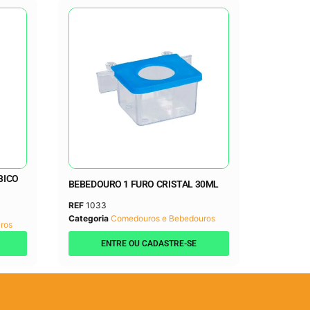
BICO
BEBEDOURO 1 FURO CRISTAL 30ML
REF
1033
Categoria
Comedouros e Bebedouros
ros
ENTRE OU CADASTRE-SE