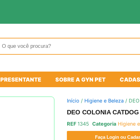
sar
tos
EPRESENTANTE
SOBRE A GYN PET
CADAS
Início
/
Higiene e Beleza
/ DEO
DEO COLONIA CATDOG
REF
1345
Categoria
Higiene e
Faça Login ou Cadast