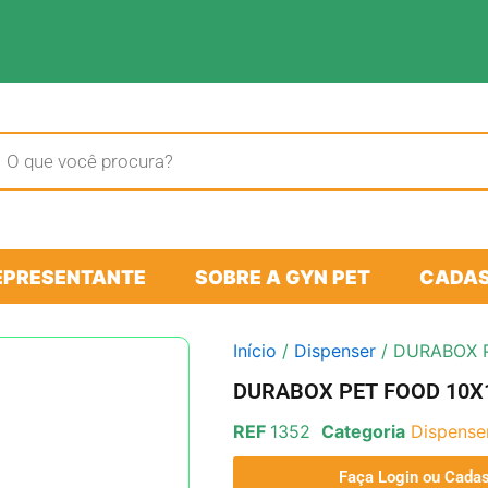
sar
tos
EPRESENTANTE
SOBRE A GYN PET
CADAS
Início
/
Dispenser
/ DURABOX P
DURABOX PET FOOD 10X
REF
1352
Categoria
Dispense
Faça Login ou Cadas