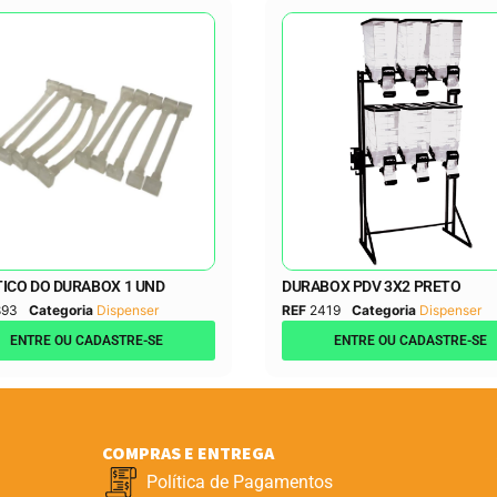
ICO DO DURABOX 1 UND
DURABOX PDV 3X2 PRETO
893
Categoria
Dispenser
REF
2419
Categoria
Dispenser
ENTRE OU CADASTRE-SE
ENTRE OU CADASTRE-SE
COMPRAS E ENTREGA
Política de Pagamentos