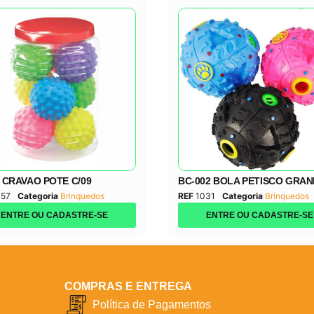
 CRAVAO POTE C/09
BC-002 BOLA PETISCO GRA
057
Categoria
Brinquedos
REF
1031
Categoria
Brinquedos
ENTRE OU CADASTRE-SE
ENTRE OU CADASTRE-SE
COMPRAS E ENTREGA
Política de Pagamentos