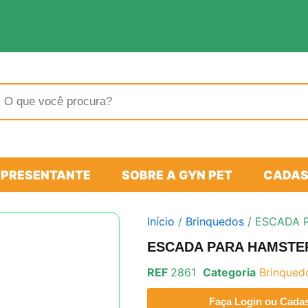
sar
tos
EPRESENTANTE
SOBRE A GYN PET
CADAS
Início
/
Brinquedos
/ ESCADA 
ESCADA PARA HAMSTE
REF
2861
Categoria
Brinqued
Faça Login ou Cadast