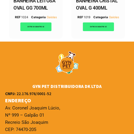
BANHEIRA LEITOSA
BANHEIRA CRISTAL
OVAL GG 700ML
OVAL G 400ML
REF
1024
Categoria
Gaiolas
REF
1019
Categoria
Gaiolas
ENTRE OU CADASTRE-SE
ENTRE OU CADASTRE-SE
GYN PET DISTRIBUIDORA DK LTDA
CNPJ:
22.176.976/0001-52
ENDEREÇO
Av. Coronel Joaquim Lúcio,
Nº 999 – Galpão 01
Recreio São Joaquim
CEP: 74470-205