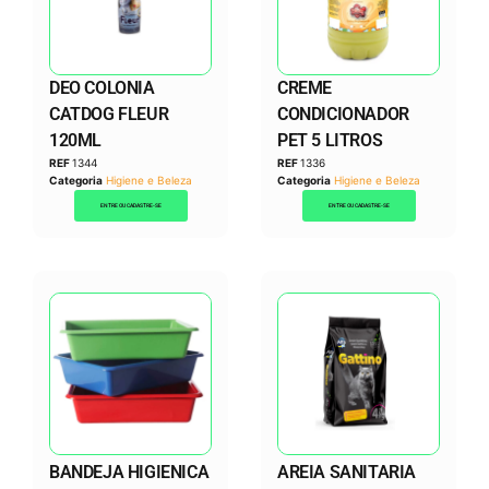
DEO COLONIA
CREME
CATDOG FLEUR
CONDICIONADOR
120ML
PET 5 LITROS
REF
1344
REF
1336
Categoria
Higiene e Beleza
Categoria
Higiene e Beleza
ENTRE OU CADASTRE-SE
ENTRE OU CADASTRE-SE
BANDEJA HIGIENICA
AREIA SANITARIA