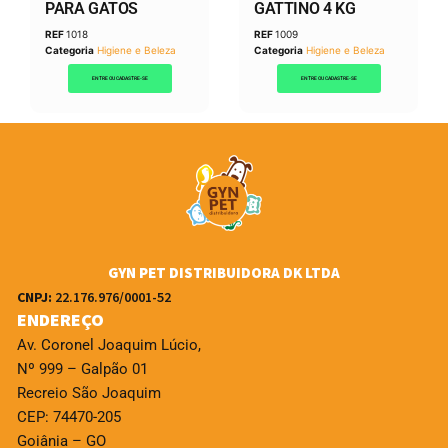
PARA GATOS
GATTINO 4 KG
REF
1018
REF
1009
Categoria
Higiene e Beleza
Categoria
Higiene e Beleza
ENTRE OU CADASTRE-SE
ENTRE OU CADASTRE-SE
GYN PET DISTRIBUIDORA DK LTDA
CNPJ:
22.176.976/0001-52
ENDEREÇO
Av. Coronel Joaquim Lúcio,
Nº 999 – Galpão 01
Recreio São Joaquim
CEP: 74470-205
Goiânia – GO