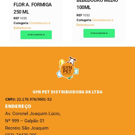
BEBEDOURO MEDIO
FLOR A. FORMIGA
100ML
250 ML
REF
1032
REF
1035
Categoria
Comedouros e
Categoria
Comedouros e
Bebedouros
Bebedouros
ENTRE OU CADASTRE-SE
ENTRE OU CADASTRE-SE
GYN PET DISTRIBUIDORA DK LTDA
CNPJ:
22.176.976/0001-52
ENDEREÇO
Av. Coronel Joaquim Lúcio,
Nº 999 – Galpão 01
Recreio São Joaquim