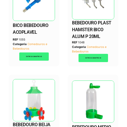
BEBEDOURO PLAST
BICO BEBEDOURO
HAMSTER BICO
ACOPLAVEL
ALUM P 20ML
REF
1055
REF
1048
Categoria
Comedouros e
Categoria
Comedouros e
Bebedouros
Bebedouros
ENTRE OU CADASTRE-SE
ENTRE OU CADASTRE-SE
BEBEDOURO BEIJA