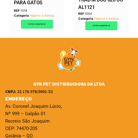
PARA GATOS
AL1121
REF
1018
REF
1004
Categoria
Higiene e Beleza
Categoria
Higiene e Beleza
ENTRE OU CADASTRE-SE
ENTRE OU CADASTRE-SE
GYN PET DISTRIBUIDORA DK LTDA
CNPJ:
22.176.976/0001-52
ENDEREÇO
Av. Coronel Joaquim Lúcio,
Nº 999 – Galpão 01
Recreio São Joaquim
CEP: 74470-205
Goiânia – GO