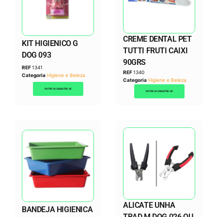
CREME DENTAL PET
KIT HIGIENICO G
TUTTI FRUTI CAIXI
DOG 093
90GRS
REF
1341
REF
1340
Categoria
Higiene e Beleza
Categoria
Higiene e Beleza
ENTRE OU CADASTRE-SE
ENTRE OU CADASTRE-SE
ALICATE UNHA
BANDEJA HIGIENICA
TRAD M DOG 026 OU