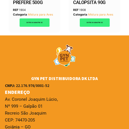
PREFERE 500G
CALOPSITA 90G
REF
1904
REF
1908
Categoria
Mistura para Aves
Categoria
Mistura para Aves
ENTRE OU CADASTRE-SE
ENTRE OU CADASTRE-SE
GYN PET DISTRIBUIDORA DK LTDA
CNPJ:
22.176.976/0001-52
ENDEREÇO
Av. Coronel Joaquim Lúcio,
Nº 999 – Galpão 01
Recreio São Joaquim
CEP: 74470-205
Goiânia – GO