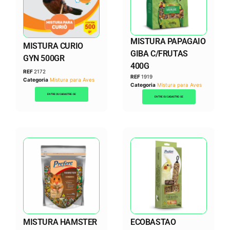
MISTURA PAPAGAIO
MISTURA CURIO
GIBA C/FRUTAS
GYN 500GR
400G
REF
2172
REF
1919
Categoria
Mistura para Aves
Categoria
Mistura para Aves
ENTRE OU CADASTRE-SE
ENTRE OU CADASTRE-SE
MISTURA HAMSTER
ECOBASTAO