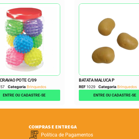
CRAVAO POTE C/09
BATATA MALUCA P
057
Categoria
Brinquedos
REF
1029
Categoria
Brinquedos
ENTRE OU CADASTRE-SE
ENTRE OU CADASTRE-SE
COMPRAS E ENTREGA
Política de Pagamentos