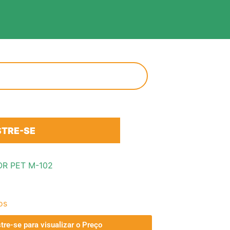
TRE-SE
R PET M-102
os
tre-se para visualizar o Preço