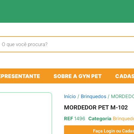
sar
tos
EPRESENTANTE
SOBRE A GYN PET
CADAS
Início
/
Brinquedos
/ MORDEDO
MORDEDOR PET M-102
REF
1496
Categoria
Brinqued
Faça Login ou Cadas