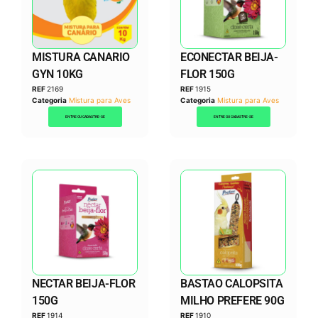
MISTURA CANARIO
ECONECTAR BEIJA-
GYN 10KG
FLOR 150G
REF
2169
REF
1915
Categoria
Mistura para Aves
Categoria
Mistura para Aves
ENTRE OU CADASTRE-SE
ENTRE OU CADASTRE-SE
NECTAR BEIJA-FLOR
BASTAO CALOPSITA
150G
MILHO PREFERE 90G
REF
1914
REF
1910