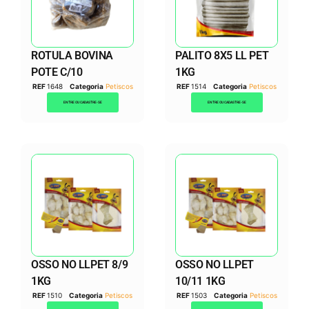
ROTULA BOVINA
PALITO 8X5 LL PET
POTE C/10
1KG
REF
1648
Categoria
Petiscos
REF
1514
Categoria
Petiscos
ENTRE OU CADASTRE-SE
ENTRE OU CADASTRE-SE
OSSO NO LLPET 8/9
OSSO NO LLPET
1KG
10/11 1KG
REF
1510
Categoria
Petiscos
REF
1503
Categoria
Petiscos