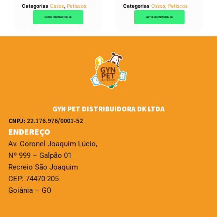
Categorias
Ossos
,
Petiscos
Categorias
Ossos
,
Petiscos
ENTRE OU CADASTRE-SE
ENTRE OU CADASTRE-SE
GYN PET DISTRIBUIDORA DK LTDA
CNPJ:
22.176.976/0001-52
ENDEREÇO
Av. Coronel Joaquim Lúcio,
Nº 999 – Galpão 01
Recreio São Joaquim
CEP: 74470-205
Goiânia – GO