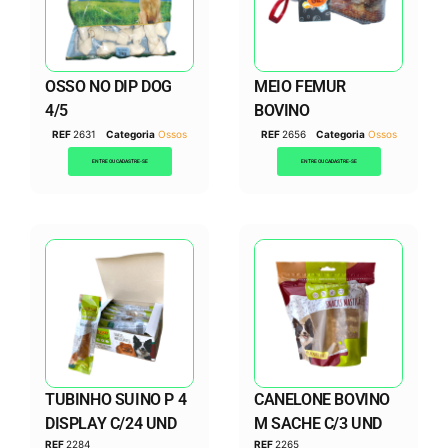
OSSO NO DIP DOG
MEIO FEMUR
4/5
BOVINO
REF
2631
Categoria
Ossos
REF
2656
Categoria
Ossos
ENTRE OU CADASTRE-SE
ENTRE OU CADASTRE-SE
TUBINHO SUINO P 4
CANELONE BOVINO
DISPLAY C/24 UND
M SACHE C/3 UND
REF
2284
REF
2265