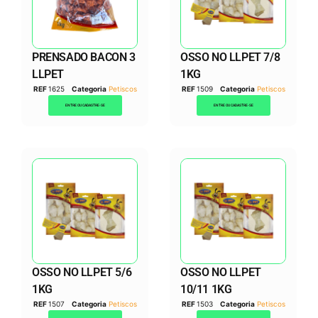
PRENSADO BACON 3
OSSO NO LLPET 7/8
LLPET
1KG
REF
1625
Categoria
Petiscos
REF
1509
Categoria
Petiscos
ENTRE OU CADASTRE-SE
ENTRE OU CADASTRE-SE
OSSO NO LLPET 5/6
OSSO NO LLPET
1KG
10/11 1KG
REF
1507
Categoria
Petiscos
REF
1503
Categoria
Petiscos