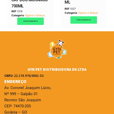
ML
700ML
REF
1027
REF
1319
Categoria
Higiene e Beleza
Categoria
Higiene e Beleza
ENTRE OU CADASTRE-SE
ENTRE OU CADASTRE-SE
GYN PET DISTRIBUIDORA DK LTDA
CNPJ:
22.176.976/0001-52
ENDEREÇO
Av. Coronel Joaquim Lúcio,
Nº 999 – Galpão 01
Recreio São Joaquim
CEP: 74470-205
Goiânia – GO