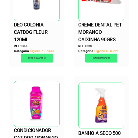
DEO COLONIA
CREME DENTAL PET
CATDOG FLEUR
MORANGO
120ML
CAIXINHA 90GRS
REF
1344
REF
1338
Categoria
Higiene e Beleza
Categoria
Higiene e Beleza
ENTRE OU CADASTRE-SE
ENTRE OU CADASTRE-SE
CONDICIONADOR
BANHO A SECO 500
CAT DOG MORANGO