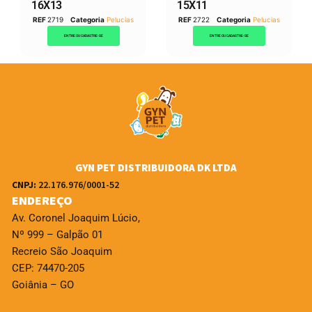
16X13
15X11
REF
2719
Categoria
Pelucias
REF
2722
Categoria
Pelucias
ENTRE OU CADASTRE-SE
ENTRE OU CADASTRE-SE
GYN PET DISTRIBUIDORA DK LTDA
CNPJ:
22.176.976/0001-52
ENDEREÇO
Av. Coronel Joaquim Lúcio,
Nº 999 – Galpão 01
Recreio São Joaquim
CEP: 74470-205
Goiânia – GO