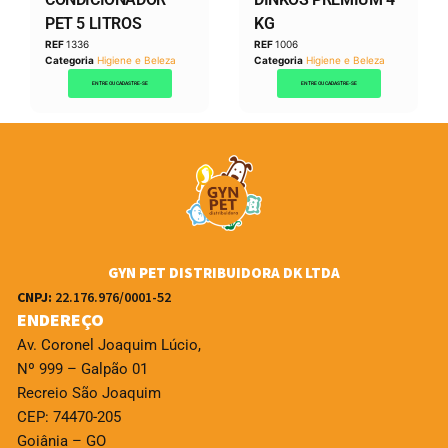
PET 5 LITROS
KG
REF
1336
REF
1006
Categoria
Higiene e Beleza
Categoria
Higiene e Beleza
ENTRE OU CADASTRE-SE
ENTRE OU CADASTRE-SE
GYN PET DISTRIBUIDORA DK LTDA
CNPJ:
22.176.976/0001-52
ENDEREÇO
Av. Coronel Joaquim Lúcio,
Nº 999 – Galpão 01
Recreio São Joaquim
CEP: 74470-205
Goiânia – GO