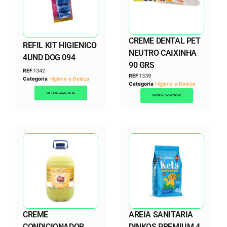
CREME DENTAL PET
REFIL KIT HIGIENICO
NEUTRO CAIXINHA
4UND DOG 094
90 GRS
REF
1342
REF
1339
Categoria
Higiene e Beleza
Categoria
Higiene e Beleza
ENTRE OU CADASTRE-SE
ENTRE OU CADASTRE-SE
CREME
AREIA SANITARIA
CONDICIONADOR
DINKOS PREMIUM 4