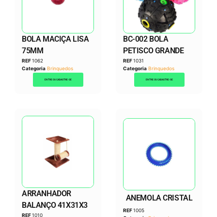
BOLA MACIÇA LISA
BC-002 BOLA
75MM
PETISCO GRANDE
REF
1062
REF
1031
Categoria
Brinquedos
Categoria
Brinquedos
ENTRE OU CADASTRE-SE
ENTRE OU CADASTRE-SE
ARRANHADOR
ANEMOLA CRISTAL
BALANÇO 41X31X3
REF
1005
REF
1010