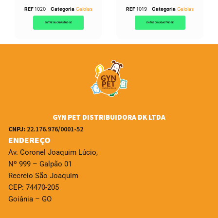
REF
1020
Categoria
Gaiolas
REF
1019
Categoria
Gaiolas
ENTRE OU CADASTRE-SE
ENTRE OU CADASTRE-SE
GYN PET DISTRIBUIDORA DK LTDA
CNPJ:
22.176.976/0001-52
ENDEREÇO
Av. Coronel Joaquim Lúcio,
Nº 999 – Galpão 01
Recreio São Joaquim
CEP: 74470-205
Goiânia – GO