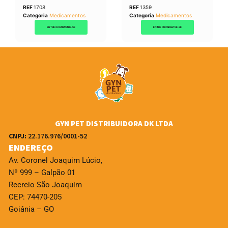
REF
1708
REF
1359
Categoria
Medicamentos
Categoria
Medicamentos
ENTRE OU CADASTRE-SE
ENTRE OU CADASTRE-SE
GYN PET DISTRIBUIDORA DK LTDA
CNPJ:
22.176.976/0001-52
ENDEREÇO
Av. Coronel Joaquim Lúcio,
Nº 999 – Galpão 01
Recreio São Joaquim
CEP: 74470-205
Goiânia – GO