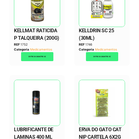
KELLMAT RATICIDA
KELLDRIN SC 25
P TALQUEIRA (200G)
(30ML)
REF
1752
REF
1746
Categoria
Medicamentos
Categoria
Medicamentos
ENTRE OU CADASTRE-SE
ENTRE OU CADASTRE-SE
LUBRIFICANTE DE
ERVA DO GATO CAT
LAMINAS 400 ML
NIP CARTELA 6X2G