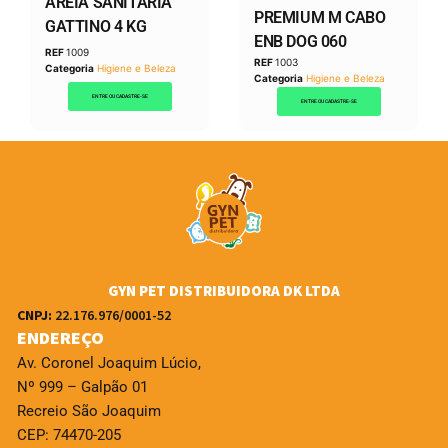
AREIA SANITARIA
PREMIUM M CABO
GATTINO 4 KG
ENB DOG 060
REF
1009
REF
1003
Categoria
Higiene e Beleza
Categoria
Higiene e Beleza
ENTRE OU CADASTRE-SE
ENTRE OU CADASTRE-SE
GYN PET DISTRIBUIDORA DK LTDA
CNPJ:
22.176.976/0001-52
ENDEREÇO
Av. Coronel Joaquim Lúcio,
Nº 999 – Galpão 01
Recreio São Joaquim
CEP: 74470-205