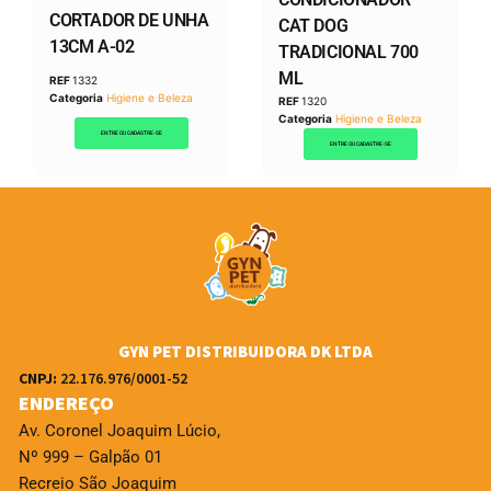
CORTADOR DE UNHA
CAT DOG
13CM A-02
TRADICIONAL 700
ML
REF
1332
Categoria
Higiene e Beleza
REF
1320
Categoria
Higiene e Beleza
ENTRE OU CADASTRE-SE
ENTRE OU CADASTRE-SE
GYN PET DISTRIBUIDORA DK LTDA
CNPJ:
22.176.976/0001-52
ENDEREÇO
Av. Coronel Joaquim Lúcio,
Nº 999 – Galpão 01
Recreio São Joaquim