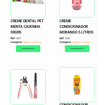
CREME DENTAL PET
CREME
MENTA CAIXINHA
CONDICIONADOR
90GRS
MORANGO 5 LITROS
REF
1337
REF
1335
Categoria
Higiene e Beleza
Categoria
Higiene e Beleza
ENTRE OU CADASTRE-SE
ENTRE OU CADASTRE-SE
CONDICIONADOR