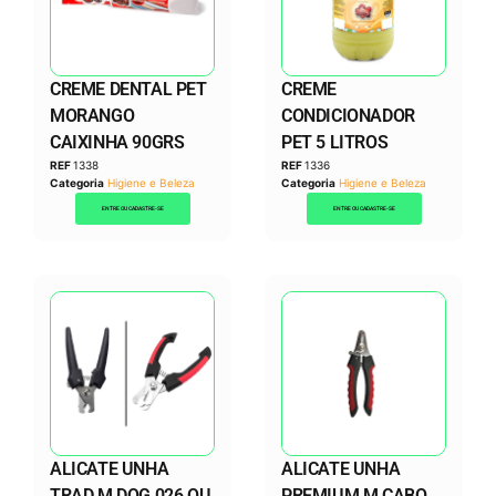
CREME DENTAL PET
CREME
MORANGO
CONDICIONADOR
CAIXINHA 90GRS
PET 5 LITROS
REF
1338
REF
1336
Categoria
Higiene e Beleza
Categoria
Higiene e Beleza
ENTRE OU CADASTRE-SE
ENTRE OU CADASTRE-SE
ALICATE UNHA
ALICATE UNHA
TRAD M DOG 026 OU
PREMIUM M CABO