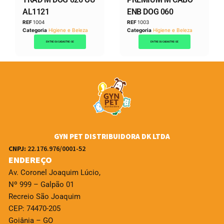
AL1121
ENB DOG 060
REF
1004
REF
1003
Categoria
Higiene e Beleza
Categoria
Higiene e Beleza
ENTRE OU CADASTRE-SE
ENTRE OU CADASTRE-SE
GYN PET DISTRIBUIDORA DK LTDA
CNPJ:
22.176.976/0001-52
ENDEREÇO
Av. Coronel Joaquim Lúcio,
Nº 999 – Galpão 01
Recreio São Joaquim
CEP: 74470-205
Goiânia – GO