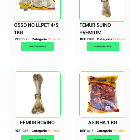
OSSO NO LLPET 4/5
FEMUR SUINO
1KG
PREMIUM
REF
1506
Categoria
Petiscos
REF
1368
Categoria
Petiscos
ENTRE OU CADASTRE-SE
ENTRE OU CADASTRE-SE
FEMUR BOVINO
ASINHA 1 KG
REF
1365
Categoria
Petiscos
REF
1016
Categoria
Petiscos
ENTRE OU CADASTRE-SE
ENTRE OU CADASTRE-SE