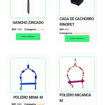
CASA DE CACHORRO
GANCHO ZINCADO
RINOPET
REF
1393
Categoria
Outros
REF
N/D
Categorias
Casas
,
Outros
ENTRE OU CADASTRE-SE
ENTRE OU CADASTRE-SE
POLEIRO MICANCA
POLEIRO MIMA M
M
REF
2461
Categoria
Outros