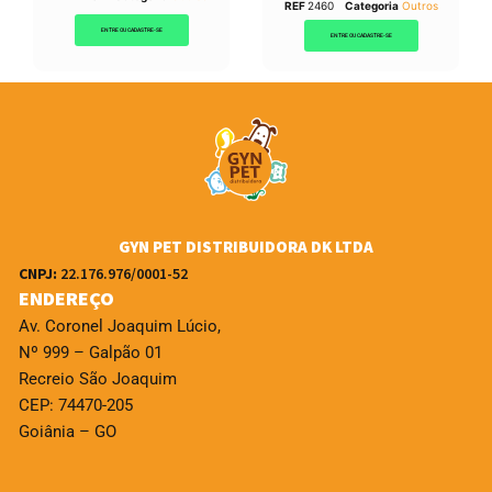
REF
2460
Categoria
Outros
ENTRE OU CADASTRE-SE
ENTRE OU CADASTRE-SE
GYN PET DISTRIBUIDORA DK LTDA
CNPJ:
22.176.976/0001-52
ENDEREÇO
Av. Coronel Joaquim Lúcio,
Nº 999 – Galpão 01
Recreio São Joaquim
CEP: 74470-205
Goiânia – GO