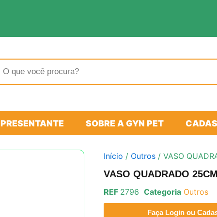
sar
tos
EPRESENTANTE
SOBRE A GYN PET
CADAS
Início
/
Outros
/ VASO QUADR
VASO QUADRADO 25C
REF
2796
Categoria
Outros
Faça Login ou Cadast