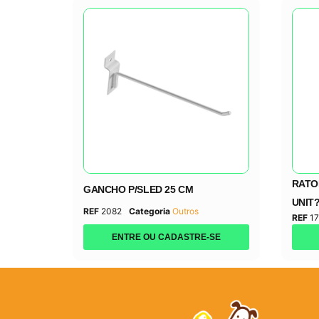
RATO
GANCHO P/SLED 25 CM
UNIT
REF
2082
Categoria
Outros
REF
17
ENTRE OU CADASTRE-SE