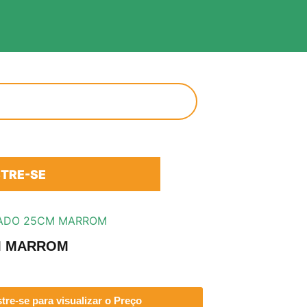
TRE-SE
ADO 25CM MARROM
M MARROM
re-se para visualizar o Preço