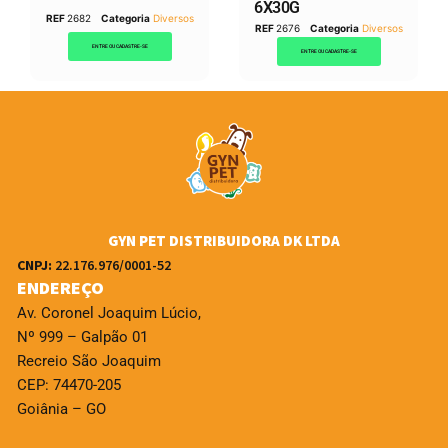
6X30G
REF
2682
Categoria
Diversos
REF
2676
Categoria
Diversos
ENTRE OU CADASTRE-SE
ENTRE OU CADASTRE-SE
GYN PET DISTRIBUIDORA DK LTDA
CNPJ:
22.176.976/0001-52
ENDEREÇO
Av. Coronel Joaquim Lúcio,
Nº 999 – Galpão 01
Recreio São Joaquim
CEP: 74470-205
Goiânia – GO