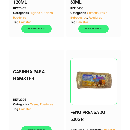
120ML
60ML
REF
2467
REF
2468
Categorias
Higiene e Beleza
,
Categorias
Comedouros e
Roedores
Bebedouros
,
Roedores
Tag
Hamster
Tag
Hamster
ENTRE OU CADASTRE-SE
ENTRE OU CADASTRE-SE
CASINHA PARA
HAMSTER
REF
2306
Categorias
Casas
,
Roedores
Tag
Hamster
FENO PRENSADO
500GR
REF
2964
Categoria
Roedores
ENTRE OU CADASTRE-SE