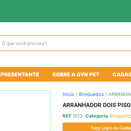
sar
tos
EPRESENTANTE
SOBRE A GYN PET
CADAS
Início
/
Brinquedos
/ ARRANHA
ARRANHADOR DOIS PISO
REF
1013
Categoria
Brinqued
Faça Login ou Cadas