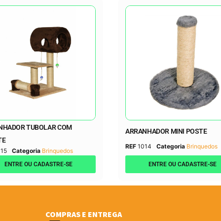
NHADOR TUBOLAR COM
ARRANHADOR MINI POSTE
TE
REF
1014
Categoria
Brinquedos
15
Categoria
Brinquedos
ENTRE OU CADASTRE-SE
ENTRE OU CADASTRE-SE
COMPRAS E ENTREGA