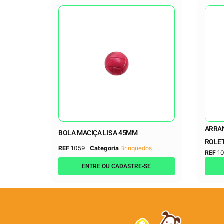
ARRA
BOLA MACIÇA LISA 45MM
ROLE
REF
1059
Categoria
Brinquedos
REF
10
ENTRE OU CADASTRE-SE