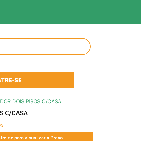
TRE-SE
DOR DOIS PISOS C/CASA
S C/CASA
os
tre-se para visualizar o Preço