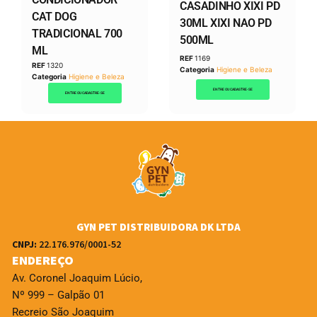
CASADINHO XIXI PD
CAT DOG
30ML XIXI NAO PD
TRADICIONAL 700
500ML
ML
REF
1169
REF
1320
Categoria
Higiene e Beleza
Categoria
Higiene e Beleza
ENTRE OU CADASTRE-SE
ENTRE OU CADASTRE-SE
GYN PET DISTRIBUIDORA DK LTDA
CNPJ:
22.176.976/0001-52
ENDEREÇO
Av. Coronel Joaquim Lúcio,
Nº 999 – Galpão 01
Recreio São Joaquim