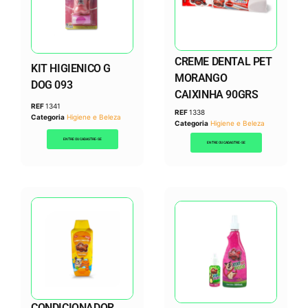
CREME DENTAL PET
KIT HIGIENICO G
MORANGO
DOG 093
CAIXINHA 90GRS
REF
1341
REF
1338
Categoria
Higiene e Beleza
Categoria
Higiene e Beleza
ENTRE OU CADASTRE-SE
ENTRE OU CADASTRE-SE
CONDICIONADOR