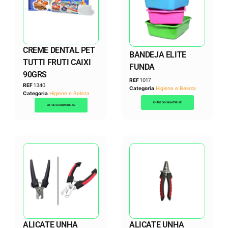
CREME DENTAL PET
BANDEJA ELITE
TUTTI FRUTI CAIXI
FUNDA
90GRS
REF
1017
REF
1340
Categoria
Higiene e Beleza
Categoria
Higiene e Beleza
ENTRE OU CADASTRE-SE
ENTRE OU CADASTRE-SE
ALICATE UNHA
ALICATE UNHA