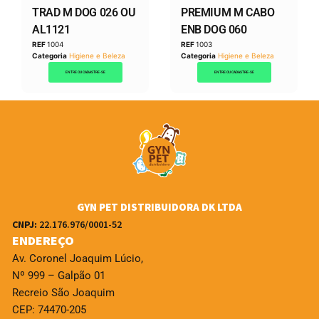
TRAD M DOG 026 OU
PREMIUM M CABO
AL1121
ENB DOG 060
REF
1004
REF
1003
Categoria
Higiene e Beleza
Categoria
Higiene e Beleza
ENTRE OU CADASTRE-SE
ENTRE OU CADASTRE-SE
GYN PET DISTRIBUIDORA DK LTDA
CNPJ:
22.176.976/0001-52
ENDEREÇO
Av. Coronel Joaquim Lúcio,
Nº 999 – Galpão 01
Recreio São Joaquim
CEP: 74470-205