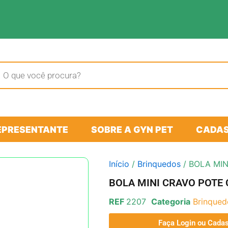
sar
tos
EPRESENTANTE
SOBRE A GYN PET
CADAS
Início
/
Brinquedos
/ BOLA MIN
BOLA MINI CRAVO POTE 
REF
2207
Categoria
Brinqued
Faça Login ou Cadas