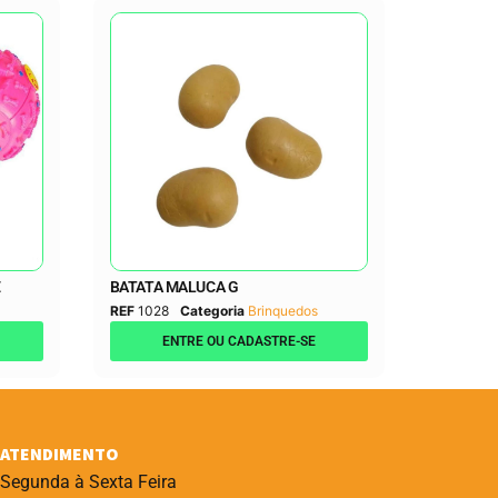
E
BATATA MALUCA G
REF
1028
Categoria
Brinquedos
ENTRE OU CADASTRE-SE
ATENDIMENTO
Segunda à Sexta Feira