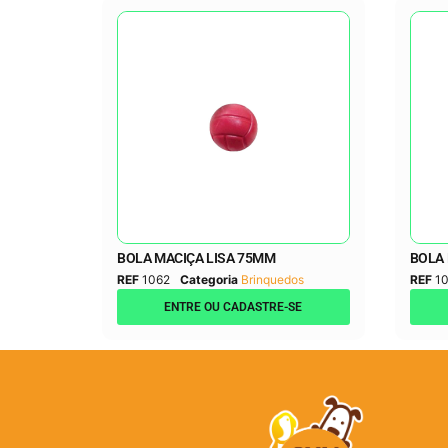
BOLA MACIÇA LISA 75MM
BOLA 
REF
1062
Categoria
Brinquedos
REF
1
ENTRE OU CADASTRE-SE