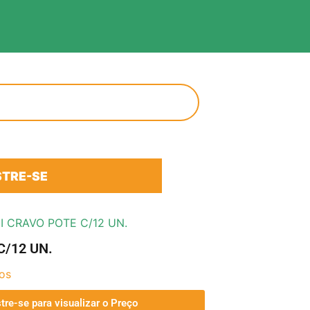
TRE-SE
I CRAVO POTE C/12 UN.
C/12 UN.
os
tre-se para visualizar o Preço