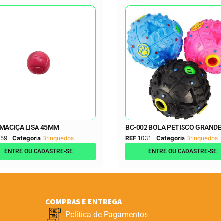
MACIÇA LISA 45MM
BC-002 BOLA PETISCO GRAND
059
Categoria
Brinquedos
REF
1031
Categoria
Brinquedos
ENTRE OU CADASTRE-SE
ENTRE OU CADASTRE-SE
COMPRAS E ENTREGA
Política de Pagamentos