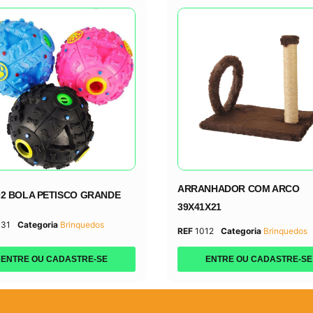
ARRANHADOR COM ARCO
02 BOLA PETISCO GRANDE
39X41X21
031
Categoria
Brinquedos
REF
1012
Categoria
Brinquedos
ENTRE OU CADASTRE-SE
ENTRE OU CADASTRE-SE